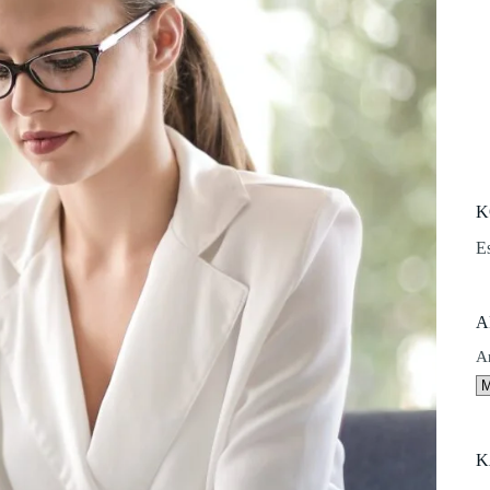
K
E
A
A
K