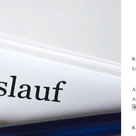
K
E
A
A
K