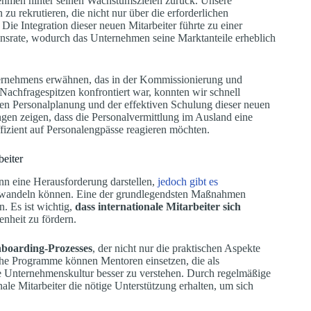
ehmen hinter seinen Wachstumszielen zurück. Unsere
u rekrutieren, die nicht nur über die erforderlichen
Die Integration dieser neuen Mitarbeiter führte zu einer
onsrate, wodurch das Unternehmen seine Marktanteile erheblich
nternehmens erwähnen, das in der Kommissionierung und
 Nachfragespitzen konfrontiert war, konnten wir schnell
blen Personalplanung und der effektiven Schulung dieser neuen
ungen zeigen, dass die Personalvermittlung im Ausland eine
ffizient auf Personalengpässe reagieren möchten.
beiter
nn eine Herausforderung darstellen,
jedoch gibt es
erwandeln können. Eine der grundlegendsten Maßnahmen
n. Es ist wichtig,
dass internationale Mitarbeiter sich
enheit zu fördern.
nboarding-Prozesses
, der nicht nur die praktischen Aspekte
lche Programme können Mentoren einsetzen, die als
e Unternehmenskultur besser zu verstehen. Durch regelmäßige
le Mitarbeiter die nötige Unterstützung erhalten, um sich