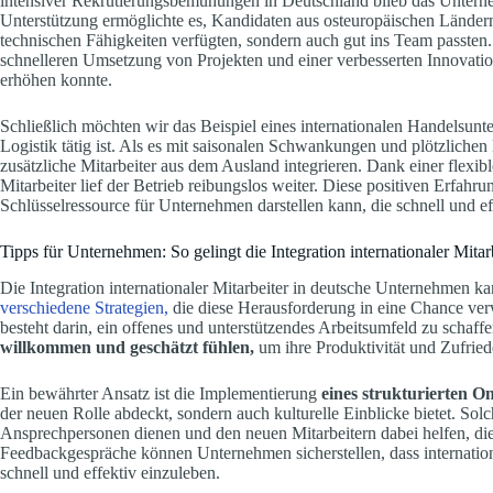
intensiver Rekrutierungsbemühungen in Deutschland blieb das Untern
Unterstützung ermöglichte es, Kandidaten aus osteuropäischen Ländern z
technischen Fähigkeiten verfügten, sondern auch gut ins Team passten. 
schnelleren Umsetzung von Projekten und einer verbesserten Innovati
erhöhen konnte.
Schließlich möchten wir das Beispiel eines internationalen Handelsu
Logistik tätig ist. Als es mit saisonalen Schwankungen und plötzlichen
zusätzliche Mitarbeiter aus dem Ausland integrieren. Dank einer flexi
Mitarbeiter lief der Betrieb reibungslos weiter. Diese positiven Erfahr
Schlüsselressource für Unternehmen darstellen kann, die schnell und e
Tipps für Unternehmen: So gelingt die Integration internationaler Mitar
Die Integration internationaler Mitarbeiter in deutsche Unternehmen ka
verschiedene Strategien,
die diese Herausforderung in eine Chance v
besteht darin, ein offenes und unterstützendes Arbeitsumfeld zu schaffe
willkommen und geschätzt fühlen,
um ihre Produktivität und Zufried
Ein bewährter Ansatz ist die Implementierung
eines strukturierten O
der neuen Rolle abdeckt, sondern auch kulturelle Einblicke bietet. So
Ansprechpersonen dienen und den neuen Mitarbeitern dabei helfen, di
Feedbackgespräche können Unternehmen sicherstellen, dass internationa
schnell und effektiv einzuleben.