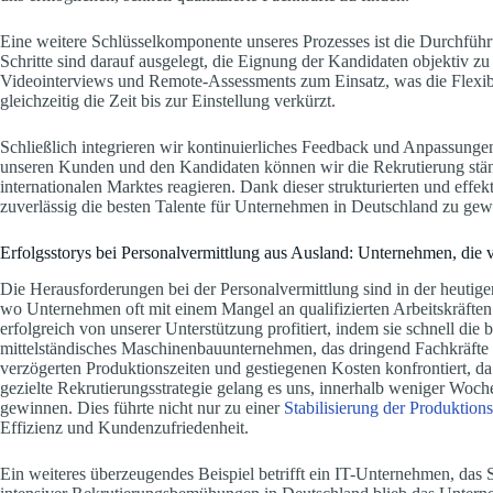
Eine weitere Schlüsselkomponente unseres Prozesses ist die Durchführ
Schritte sind darauf ausgelegt, die Eignung der Kandidaten objektiv
Videointerviews und Remote-Assessments zum Einsatz, was die Flexib
gleichzeitig die Zeit bis zur Einstellung verkürzt.
Schließlich integrieren wir kontinuierliches Feedback und Anpassunge
unseren Kunden und den Kandidaten können wir die Rekrutierung stän
internationalen Marktes reagieren. Dank dieser strukturierten und effe
zuverlässig die besten Talente für Unternehmen in Deutschland zu gew
Erfolgsstorys bei Personalvermittlung aus Ausland: Unternehmen, die v
Die Herausforderungen bei der Personalvermittlung sind in der heutige
wo Unternehmen oft mit einem Mangel an qualifizierten Arbeitskräfte
erfolgreich von unserer Unterstützung profitiert, indem sie schnell die 
mittelständisches Maschinenbauunternehmen, das dringend Fachkräfte 
verzögerten Produktionszeiten und gestiegenen Kosten konfrontiert, da
gezielte Rekrutierungsstrategie gelang es uns, innerhalb weniger Woc
gewinnen. Dies führte nicht nur zu einer
Stabilisierung der Produktion
Effizienz und Kundenzufriedenheit.
Ein weiteres überzeugendes Beispiel betrifft ein IT-Unternehmen, das 