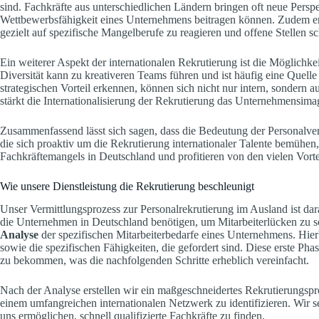
sind. Fachkräfte aus unterschiedlichen Ländern bringen oft neue Persp
Wettbewerbsfähigkeit eines Unternehmens beitragen können. Zudem e
gezielt auf spezifische Mangelberufe zu reagieren und offene Stellen sc
Ein weiterer Aspekt der internationalen Rekrutierung ist die Möglichkeit
Diversität kann zu kreativeren Teams führen und ist häufig eine Quelle 
strategischen Vorteil erkennen, können sich nicht nur intern, sonder
stärkt die Internationalisierung der Rekrutierung das Unternehmensim
Zusammenfassend lässt sich sagen, dass die Bedeutung der Personalver
die sich proaktiv um die Rekrutierung internationaler Talente bemühen,
Fachkräftemangels in Deutschland und profitieren von den vielen Vortei
Wie unsere Dienstleistung die Rekrutierung beschleunigt
Unser Vermittlungsprozess zur Personalrekrutierung im Ausland ist dar
die Unternehmen in Deutschland benötigen, um Mitarbeiterlücken zu s
Analyse
der spezifischen Mitarbeiterbedarfe eines Unternehmens. Hier
sowie die spezifischen Fähigkeiten, die gefordert sind. Diese erste Ph
zu bekommen, was die nachfolgenden Schritte erheblich vereinfacht.
Nach der Analyse erstellen wir ein maßgeschneidertes Rekrutierungspro
einem umfangreichen internationalen Netzwerk zu identifizieren. Wir s
uns ermöglichen, schnell qualifizierte Fachkräfte zu finden.